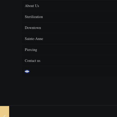
About Us
Sterilization
F.A.Q.
Downtown
Sainte-Anne
Piercing
Contact us