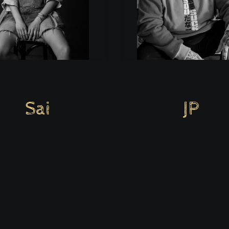
Sai
JP